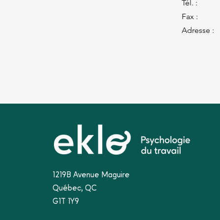
Tél. :
Fax :
Adresse :
1219B Avenue Maguire
Québec, QC
G1T 1Y9