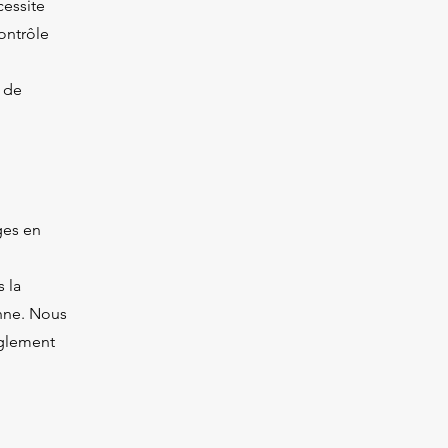
cessite
ontrôle
 de
ges en
s la
enne. Nous
èglement