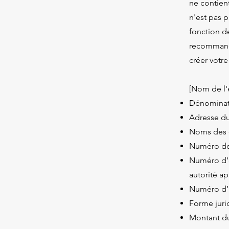
ne contien
n'est pas 
fonction d
recommando
créer votr
[Nom de l'
Dénominati
Adresse du
Noms des d
Numéro de 
Numéro d’e
autorité ap
Numéro d’i
Forme juri
Montant du