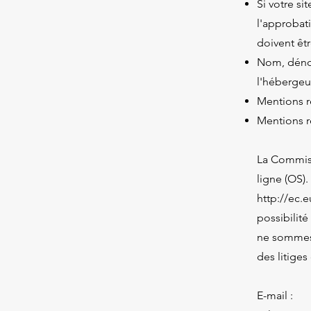
Si votre si
l'approbat
doivent êt
Nom, dénom
l'hébergeu
Mentions re
Mentions re
La Commiss
ligne (OS).
http://ec.
possibilit
ne sommes 
des litige
E-mail :