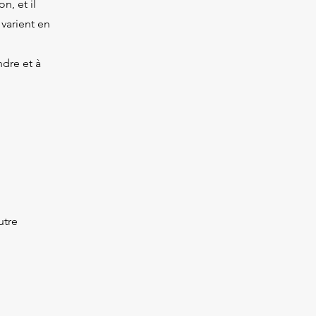
n, et il
varient en
dre et à
utre