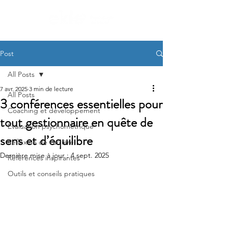
Post
All Posts
7 avr. 2025
3 min de lecture
All Posts
3 conférences essentielles pour
Coaching et développement
tout gestionnaire en quête de
Évaluation psychométrique
sens et d’équilibre
Réflexion de carrière
Dernière mise à jour :
4 sept. 2025
Références inspirantes
Outils et conseils pratiques