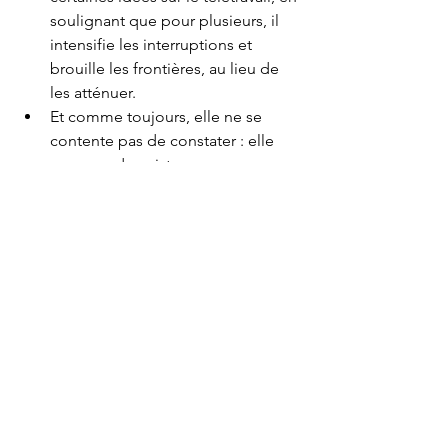
soulignant que pour plusieurs, il 
intensifie les interruptions et 
brouille les frontières, au lieu de 
les atténuer.
Et comme toujours, elle ne se 
contente pas de constater : elle 
propose des pistes 
concrètes pour se protéger, se 
recentrer et mieux comprendre le 
fonctionnement de notre cerveau 
en contexte de travail moderne.
À écouter quand :
Tu te surprends à 
relire trois fois le même courriel sans te 
souvenir de la phrase précédente, si tu 
es incapable de laisser Outlook fermé 
pour te concentrer ou encore quand tu 
veux comprendre pourquoi, malgré 